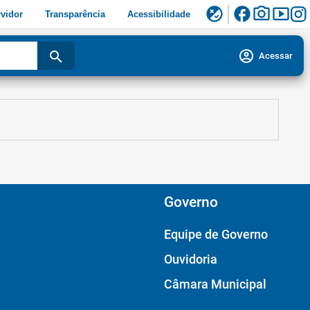
facebook
photo_camera
smart_display
flaky
vidor
Transparência
Acessibilidade
account_circle
search
Acessar
Governo
Equipe de Governo
Ouvidoria
Câmara Municipal