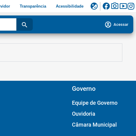
facebook
photo_camera
smart_display
flaky
vidor
Transparência
Acessibilidade
account_circle
search
Acessar
Governo
Equipe de Governo
Ouvidoria
Câmara Municipal