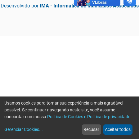
Desenvolvido por
IMA - Informática de Municípios Associados
Usamos cookies para tornar sua experiência a mais agradável
possível. Se continuar navegando neste site, você assume
concordar com nossa
Política de Cookies e Política de privacidade
home
build_circle
event
web
more_horiz
Erro ao enviar informações, por favor tente novamente
Gerenciar Cookies
...
Recusar
Aceitar todos
Início
Serviços
Eventos
Notícias
Mais