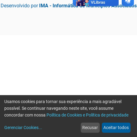
Desenvolvido por
IMA - Informática de Municípios Associados
Usamos cookies para tornar sua experiência a mais agradável
possível. Se continuar navegando neste site, você assume
concordar com nossa
Política de Cookies e Política de privacidade
home
build_circle
event
web
more_horiz
Erro ao enviar informações, por favor tente novamente
Gerenciar Cookies
...
Recusar
Aceitar todos
Início
Serviços
Eventos
Notícias
Mais