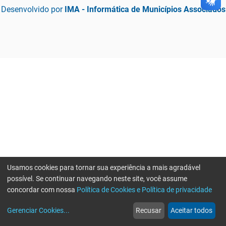
Desenvolvido por
IMA - Informática de Municípios Associados
Usamos cookies para tornar sua experiência a mais agradável
possível. Se continuar navegando neste site, você assume
concordar com nossa
Política de Cookies e Política de privacidade
home
build_circle
event
web
more_horiz
Gerenciar Cookies
...
Recusar
Aceitar todos
Início
Serviços
Eventos
Notícias
Mais