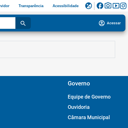
facebook
photo_camera
smart_display
flaky
vidor
Transparência
Acessibilidade
account_circle
search
Acessar
Governo
Equipe de Governo
Ouvidoria
Câmara Municipal