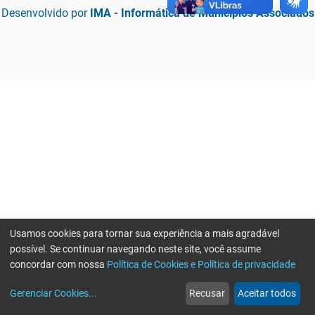
Desenvolvido por
IMA - Informática de Municípios Associados
Usamos cookies para tornar sua experiência a mais agradável
possível. Se continuar navegando neste site, você assume
concordar com nossa
Política de Cookies e Política de privacidade
home
build_circle
event
web
more_horiz
Erro ao enviar informações, por favor tente novamente
Gerenciar Cookies
...
Recusar
Aceitar todos
Início
Serviços
Eventos
Notícias
Mais