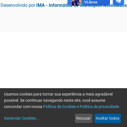
Desenvolvido por
IMA - Informática de Municípios Associados
Usamos cookies para tornar sua experiência a mais agradável
possível. Se continuar navegando neste site, você assume
concordar com nossa
Política de Cookies e Política de privacidade
home
build_circle
event
web
more_horiz
Erro ao enviar informações, por favor tente novamente
Gerenciar Cookies
...
Recusar
Aceitar todos
Início
Serviços
Eventos
Notícias
Mais