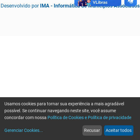
Desenvolvido por
IMA - Informática de Municípios Associados
Usamos cookies para tornar sua experiência a mais agradável
possível. Se continuar navegando neste site, você assume
concordar com nossa
Política de Cookies e Política de privacidade
home
build_circle
event
web
more_horiz
Erro ao enviar informações, por favor tente novamente
Gerenciar Cookies
...
Recusar
Aceitar todos
Início
Serviços
Eventos
Notícias
Mais