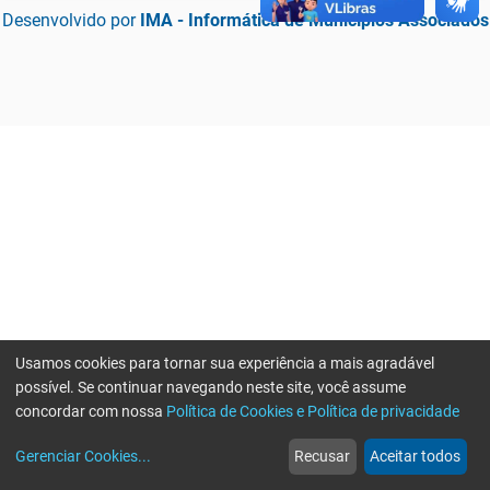
Desenvolvido por
IMA - Informática de Municípios Associados
Usamos cookies para tornar sua experiência a mais agradável
possível. Se continuar navegando neste site, você assume
concordar com nossa
Política de Cookies e Política de privacidade
home
build_circle
event
web
more_horiz
Erro ao enviar informações, por favor tente novamente
Gerenciar Cookies
...
Recusar
Aceitar todos
Início
Serviços
Eventos
Notícias
Mais