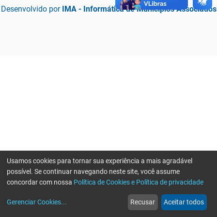
Desenvolvido por
IMA - Informática de Municípios Associados
Usamos cookies para tornar sua experiência a mais agradável
possível. Se continuar navegando neste site, você assume
concordar com nossa
Política de Cookies e Política de privacidade
home
build_circle
event
web
more_horiz
Erro ao enviar informações, por favor tente novamente
Gerenciar Cookies
...
Recusar
Aceitar todos
Início
Serviços
Eventos
Notícias
Mais