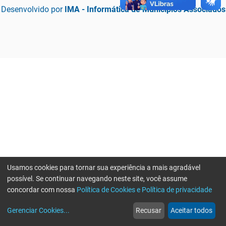
Desenvolvido por
IMA - Informática de Municípios Associados
Usamos cookies para tornar sua experiência a mais agradável
possível. Se continuar navegando neste site, você assume
concordar com nossa
Política de Cookies e Política de privacidade
home
build_circle
event
web
more_horiz
Erro ao enviar informações, por favor tente novamente
Gerenciar Cookies
...
Recusar
Aceitar todos
Início
Serviços
Eventos
Notícias
Mais