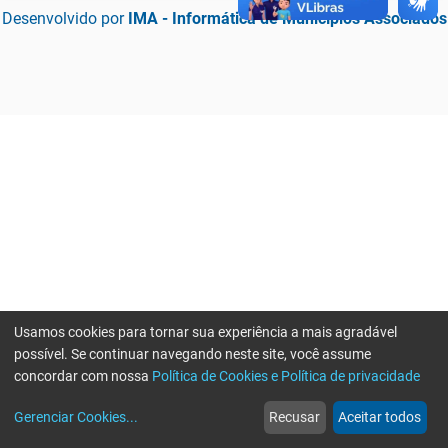
Desenvolvido por
IMA - Informática de Municípios Associados
Usamos cookies para tornar sua experiência a mais agradável
possível. Se continuar navegando neste site, você assume
concordar com nossa
Política de Cookies e Política de privacidade
home
build_circle
event
web
more_horiz
Erro ao enviar informações, por favor tente novamente
Gerenciar Cookies
...
Recusar
Aceitar todos
Início
Serviços
Eventos
Notícias
Mais