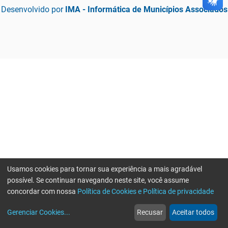
Desenvolvido por
IMA - Informática de Municípios Associados
Usamos cookies para tornar sua experiência a mais agradável
possível. Se continuar navegando neste site, você assume
concordar com nossa
Política de Cookies e Política de privacidade
home
build_circle
event
web
more_horiz
Gerenciar Cookies
...
Recusar
Aceitar todos
Início
Serviços
Eventos
Notícias
Mais