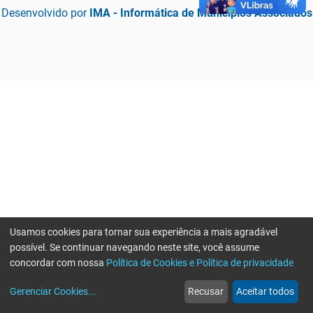
Desenvolvido por
IMA - Informática de Municípios Associados
Usamos cookies para tornar sua experiência a mais agradável
possível. Se continuar navegando neste site, você assume
concordar com nossa
Política de Cookies e Política de privacidade
home
build_circle
event
web
more_horiz
Erro ao enviar informações, por favor tente novamente
Gerenciar Cookies
...
Recusar
Aceitar todos
Início
Serviços
Eventos
Notícias
Mais