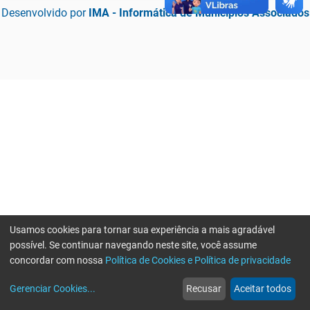
Desenvolvido por
IMA - Informática de Municípios Associados
Usamos cookies para tornar sua experiência a mais agradável
possível. Se continuar navegando neste site, você assume
concordar com nossa
Política de Cookies e Política de privacidade
home
build_circle
event
web
more_horiz
Erro ao enviar informações, por favor tente novamente
Gerenciar Cookies
...
Recusar
Aceitar todos
Início
Serviços
Eventos
Notícias
Mais