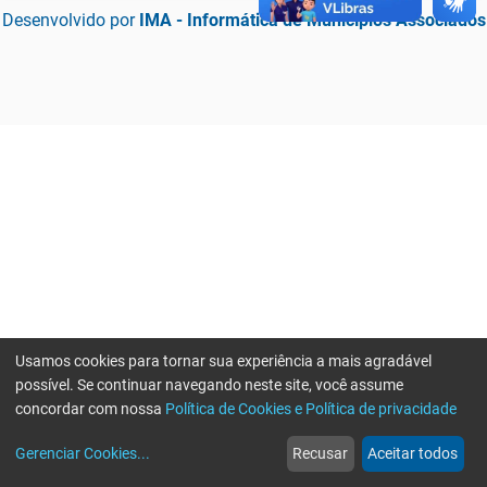
Desenvolvido por
IMA - Informática de Municípios Associados
Usamos cookies para tornar sua experiência a mais agradável
possível. Se continuar navegando neste site, você assume
concordar com nossa
Política de Cookies e Política de privacidade
home
build_circle
event
web
more_horiz
Erro ao enviar informações, por favor tente novamente
Gerenciar Cookies
...
Recusar
Aceitar todos
Início
Serviços
Eventos
Notícias
Mais