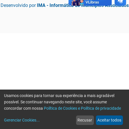
Desenvolvido por
IMA - Informática de Municípios Associados
Usamos cookies para tornar sua experiência a mais agradável
possível. Se continuar navegando neste site, você assume
concordar com nossa
Política de Cookies e Política de privacidade
home
build_circle
event
web
more_horiz
Erro ao enviar informações, por favor tente novamente
Gerenciar Cookies
...
Recusar
Aceitar todos
Início
Serviços
Eventos
Notícias
Mais