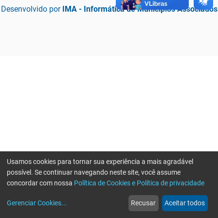
Desenvolvido por
IMA - Informática de Municípios Associados
Usamos cookies para tornar sua experiência a mais agradável
possível. Se continuar navegando neste site, você assume
concordar com nossa
Política de Cookies e Política de privacidade
home
build_circle
event
web
more_horiz
Erro ao enviar informações, por favor tente novamente
Gerenciar Cookies
...
Recusar
Aceitar todos
Início
Serviços
Eventos
Notícias
Mais