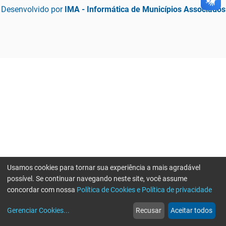
Desenvolvido por
IMA - Informática de Municípios Associados
Usamos cookies para tornar sua experiência a mais agradável
possível. Se continuar navegando neste site, você assume
concordar com nossa
Política de Cookies e Política de privacidade
home
build_circle
event
web
more_horiz
Gerenciar Cookies
...
Recusar
Aceitar todos
Início
Serviços
Eventos
Notícias
Mais