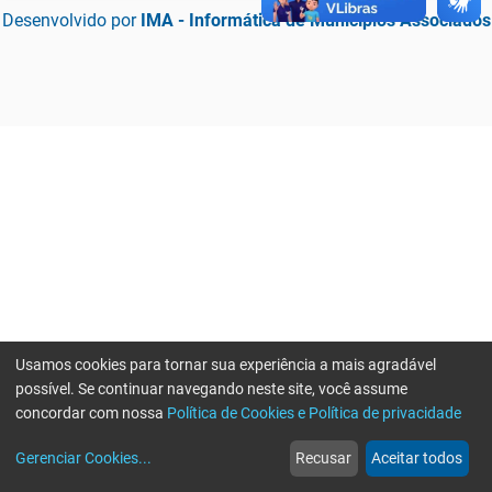
Desenvolvido por
IMA - Informática de Municípios Associados
Usamos cookies para tornar sua experiência a mais agradável
possível. Se continuar navegando neste site, você assume
concordar com nossa
Política de Cookies e Política de privacidade
home
build_circle
event
web
more_horiz
Erro ao enviar informações, por favor tente novamente
Gerenciar Cookies
...
Recusar
Aceitar todos
Início
Serviços
Eventos
Notícias
Mais