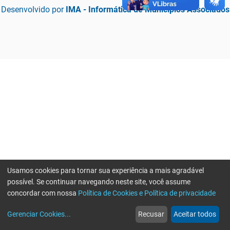
Desenvolvido por
IMA - Informática de Municípios Associados
Usamos cookies para tornar sua experiência a mais agradável
possível. Se continuar navegando neste site, você assume
concordar com nossa
Política de Cookies e Política de privacidade
home
build_circle
event
web
more_horiz
Erro ao enviar informações, por favor tente novamente
Gerenciar Cookies
...
Recusar
Aceitar todos
Início
Serviços
Eventos
Notícias
Mais