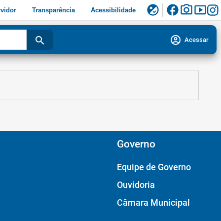
facebook
photo_camera
smart_display
flaky
vidor
Transparência
Acessibilidade
account_circle
search
Acessar
Governo
Equipe de Governo
Ouvidoria
Câmara Municipal