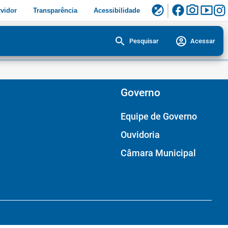
facebook
photo_camera
smart_display
flaky
vidor
Transparência
Acessibilidade
search
account_circle
Pesquisar
Acessar
Governo
Equipe de Governo
Ouvidoria
Câmara Municipal