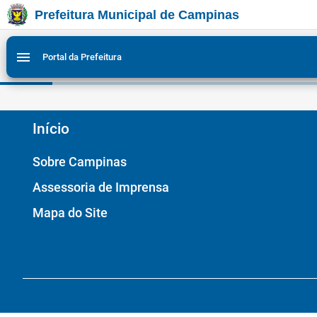
Prefeitura Municipal de Campinas
Ir para conteudo
Ir para menu do site da Prefeitura de Campinas
Ligar/Desligar contraste visual de tela para acessibili
1
2
menu
Portal da Prefeitura
Início
Sobre Campinas
Assessoria de Imprensa
Mapa do Site