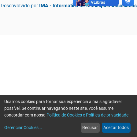
Desenvolvido por
IMA - Informática de Municípios Associados
Usamos cookies para tornar sua experiência a mais agradável
possível. Se continuar navegando neste site, você assume
concordar com nossa
Política de Cookies e Política de privacidade
home
build_circle
event
web
more_horiz
Erro ao enviar informações, por favor tente novamente
Gerenciar Cookies
...
Recusar
Aceitar todos
Início
Serviços
Eventos
Notícias
Mais