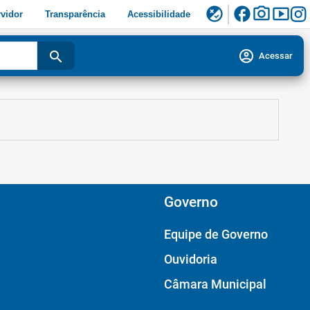
facebook
photo_camera
smart_display
flaky
vidor
Transparência
Acessibilidade
account_circle
search
Acessar
Governo
Equipe de Governo
Ouvidoria
Câmara Municipal