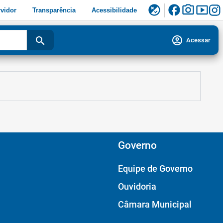
facebook
photo_camera
smart_display
flaky
vidor
Transparência
Acessibilidade
account_circle
search
Acessar
Governo
Equipe de Governo
Ouvidoria
Câmara Municipal