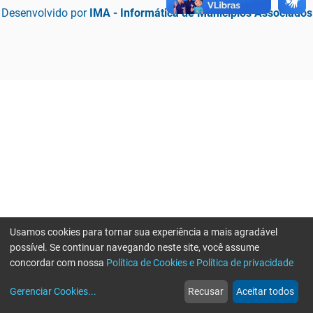
Desenvolvido por
IMA - Informática de Municípios Associados
Usamos cookies para tornar sua experiência a mais agradável
possível. Se continuar navegando neste site, você assume
concordar com nossa
Política de Cookies e Política de privacidade
home
build_circle
event
web
more_horiz
Erro ao enviar informações, por favor tente novamente
Gerenciar Cookies
...
Recusar
Aceitar todos
Início
Serviços
Eventos
Notícias
Mais