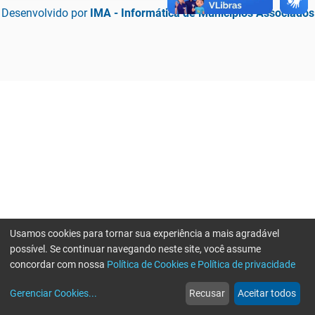
Desenvolvido por
IMA - Informática de Municípios Associados
Usamos cookies para tornar sua experiência a mais agradável
possível. Se continuar navegando neste site, você assume
concordar com nossa
Política de Cookies e Política de privacidade
home
build_circle
event
web
more_horiz
Erro ao enviar informações, por favor tente novamente
Gerenciar Cookies
...
Recusar
Aceitar todos
Início
Serviços
Eventos
Notícias
Mais