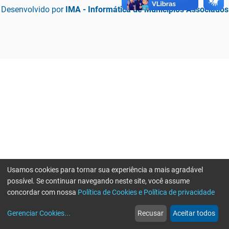
Desenvolvido por
IMA - Informática de Municípios Associados
Usamos cookies para tornar sua experiência a mais agradável
possível. Se continuar navegando neste site, você assume
concordar com nossa
Política de Cookies e Política de privacidade
home
build_circle
event
web
more_horiz
Erro ao enviar informações, por favor tente novamente
Gerenciar Cookies
...
Recusar
Aceitar todos
Início
Serviços
Eventos
Notícias
Mais