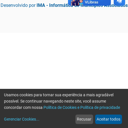
Desenvolvido por
IMA - Informática de Municípios Associados
Usamos cookies para tornar sua experiência a mais agradável
possível. Se continuar navegando neste site, você assume
concordar com nossa
Política de Cookies e Política de privacidade
home
build_circle
event
web
more_horiz
Erro ao enviar informações, por favor tente novamente
Gerenciar Cookies
...
Recusar
Aceitar todos
Início
Serviços
Eventos
Notícias
Mais