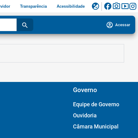
facebook
photo_camera
smart_display
flaky
vidor
Transparência
Acessibilidade
account_circle
search
Acessar
Governo
Equipe de Governo
Ouvidoria
Câmara Municipal