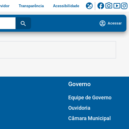
facebook
photo_camera
smart_display
flaky
vidor
Transparência
Acessibilidade
account_circle
search
Acessar
Governo
Equipe de Governo
Ouvidoria
Câmara Municipal