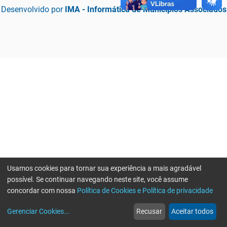
Desenvolvido por
IMA - Informática de Municípios Associados
Usamos cookies para tornar sua experiência a mais agradável
possível. Se continuar navegando neste site, você assume
concordar com nossa
Política de Cookies e Política de privacidade
home
build_circle
event
web
more_horiz
Erro ao enviar informações, por favor tente novamente
Gerenciar Cookies
...
Recusar
Aceitar todos
Início
Serviços
Eventos
Notícias
Mais