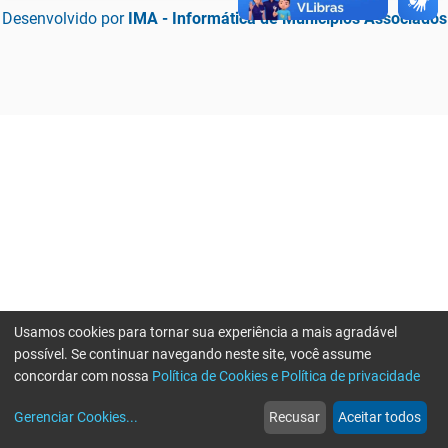
Desenvolvido por
IMA - Informática de Municípios Associados
Usamos cookies para tornar sua experiência a mais agradável
possível. Se continuar navegando neste site, você assume
concordar com nossa
Política de Cookies e Política de privacidade
home
build_circle
event
web
more_horiz
Erro ao enviar informações, por favor tente novamente
Gerenciar Cookies
...
Recusar
Aceitar todos
Início
Serviços
Eventos
Notícias
Mais