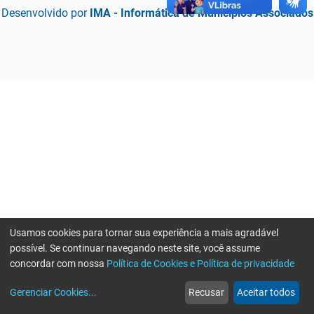
Desenvolvido por
IMA - Informática de Municípios Associados
Usamos cookies para tornar sua experiência a mais agradável
possível. Se continuar navegando neste site, você assume
concordar com nossa
Política de Cookies e Política de privacidade
home
build_circle
event
web
more_horiz
Erro ao enviar informações, por favor tente novamente
Gerenciar Cookies
...
Recusar
Aceitar todos
Início
Serviços
Eventos
Notícias
Mais