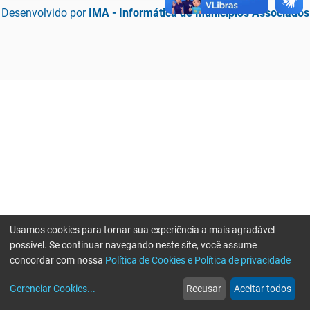
Desenvolvido por
IMA - Informática de Municípios Associados
Usamos cookies para tornar sua experiência a mais agradável
possível. Se continuar navegando neste site, você assume
concordar com nossa
Política de Cookies e Política de privacidade
home
build_circle
event
web
more_horiz
Erro ao enviar informações, por favor tente novamente
Gerenciar Cookies
...
Recusar
Aceitar todos
Início
Serviços
Eventos
Notícias
Mais