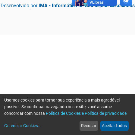
Desenvolvido por
IMA - Informática de Municípios Associados
Usamos cookies para tornar sua experiência a mais agradável
possível. Se continuar navegando neste site, você assume
concordar com nossa
Política de Cookies e Política de privacidade
home
build_circle
event
web
more_horiz
Erro ao enviar informações, por favor tente novamente
Gerenciar Cookies
...
Recusar
Aceitar todos
Início
Serviços
Eventos
Notícias
Mais