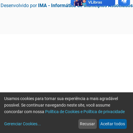
Desenvolvido por
IMA - Informática de Municípios Associados
Usamos cookies para tornar sua experiência a mais agradável
possível. Se continuar navegando neste site, você assume
concordar com nossa
Política de Cookies e Política de privacidade
home
build_circle
event
web
more_horiz
Erro ao enviar informações, por favor tente novamente
Gerenciar Cookies
...
Recusar
Aceitar todos
Início
Serviços
Eventos
Notícias
Mais