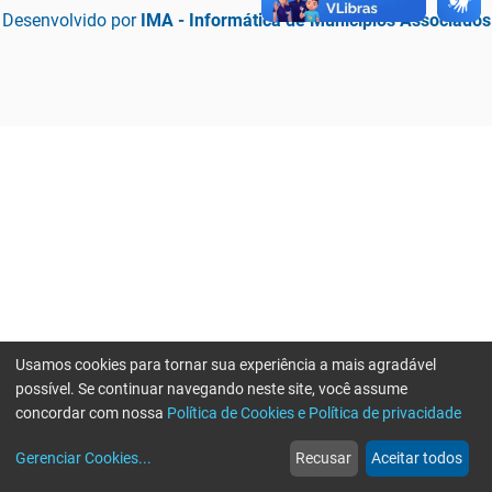
Desenvolvido por
IMA - Informática de Municípios Associados
Usamos cookies para tornar sua experiência a mais agradável
possível. Se continuar navegando neste site, você assume
concordar com nossa
Política de Cookies e Política de privacidade
home
build_circle
event
web
more_horiz
Erro ao enviar informações, por favor tente novamente
Gerenciar Cookies
...
Recusar
Aceitar todos
Início
Serviços
Eventos
Notícias
Mais