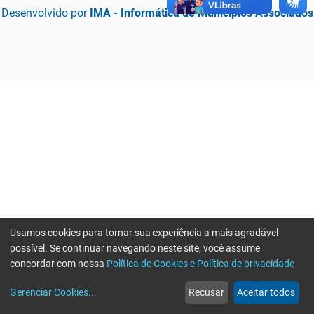
Desenvolvido por
IMA - Informática de Municípios Associados
Usamos cookies para tornar sua experiência a mais agradável
possível. Se continuar navegando neste site, você assume
concordar com nossa
Política de Cookies e Política de privacidade
home
build_circle
event
web
more_horiz
Erro ao enviar informações, por favor tente novamente
Gerenciar Cookies
...
Recusar
Aceitar todos
Início
Serviços
Eventos
Notícias
Mais