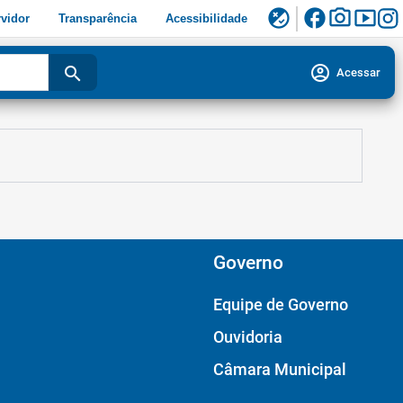
facebook
photo_camera
smart_display
flaky
vidor
Transparência
Acessibilidade
account_circle
search
Acessar
Governo
Equipe de Governo
Ouvidoria
Câmara Municipal