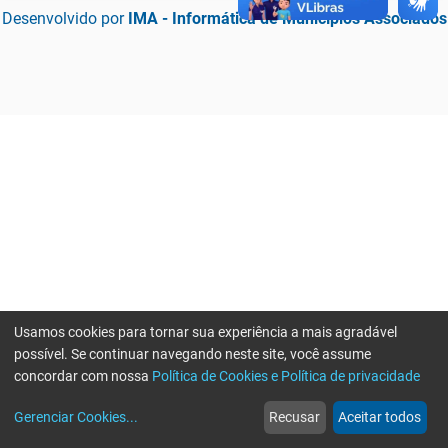
Desenvolvido por
IMA - Informática de Municípios Associados
Usamos cookies para tornar sua experiência a mais agradável
possível. Se continuar navegando neste site, você assume
concordar com nossa
Política de Cookies e Política de privacidade
home
build_circle
event
web
more_horiz
Erro ao enviar informações, por favor tente novamente
Gerenciar Cookies
...
Recusar
Aceitar todos
Início
Serviços
Eventos
Notícias
Mais