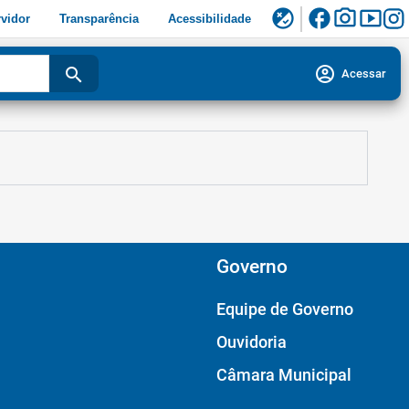
facebook
photo_camera
smart_display
flaky
vidor
Transparência
Acessibilidade
account_circle
search
Acessar
Governo
Equipe de Governo
Ouvidoria
Câmara Municipal