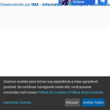
Desenvolvido por
IMA - Informática de Municípios Associados
Usamos cookies para tornar sua experiência a mais agradável
possível. Se continuar navegando neste site, você assume
concordar com nossa
Política de Cookies e Política de privacidade
home
build_circle
event
web
more_horiz
Erro ao enviar informações, por favor tente novamente
Gerenciar Cookies
...
Recusar
Aceitar todos
Início
Serviços
Eventos
Notícias
Mais