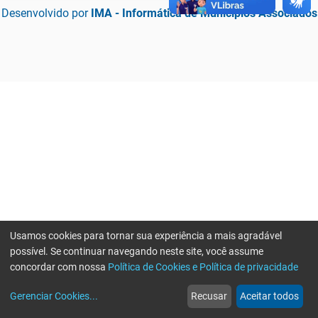
Desenvolvido por
IMA - Informática de Municípios Associados
Usamos cookies para tornar sua experiência a mais agradável
possível. Se continuar navegando neste site, você assume
concordar com nossa
Política de Cookies e Política de privacidade
home
build_circle
event
web
more_horiz
Erro ao enviar informações, por favor tente novamente
Gerenciar Cookies
...
Recusar
Aceitar todos
Início
Serviços
Eventos
Notícias
Mais