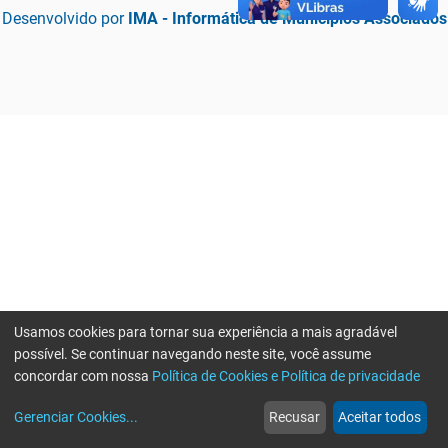
Desenvolvido por
IMA - Informática de Municípios Associados
Usamos cookies para tornar sua experiência a mais agradável
possível. Se continuar navegando neste site, você assume
concordar com nossa
Política de Cookies e Política de privacidade
home
build_circle
event
web
more_horiz
Erro ao enviar informações, por favor tente novamente
Gerenciar Cookies
...
Recusar
Aceitar todos
Início
Serviços
Eventos
Notícias
Mais