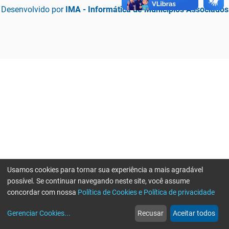
Desenvolvido por
IMA - Informática de Municípios Associados
Usamos cookies para tornar sua experiência a mais agradável
possível. Se continuar navegando neste site, você assume
concordar com nossa
Política de Cookies e Política de privacidade
home
build_circle
event
web
more_horiz
Erro ao enviar informações, por favor tente novamente
Gerenciar Cookies
...
Recusar
Aceitar todos
Início
Serviços
Eventos
Notícias
Mais