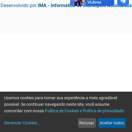
Desenvolvido por
IMA - Informática de Municípios Associados
Usamos cookies para tornar sua experiência a mais agradável
possível. Se continuar navegando neste site, você assume
concordar com nossa
Política de Cookies e Política de privacidade
home
build_circle
event
web
more_horiz
Erro ao enviar informações, por favor tente novamente
Gerenciar Cookies
...
Recusar
Aceitar todos
Início
Serviços
Eventos
Notícias
Mais