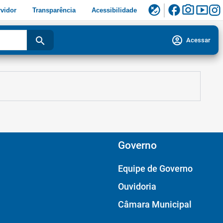
facebook
photo_camera
smart_display
flaky
vidor
Transparência
Acessibilidade
account_circle
search
Acessar
Governo
Equipe de Governo
Ouvidoria
Câmara Municipal